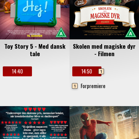
Toy Story 5 - Med dansk
Skolen med magiske dyr
tale
- Filmen
14:40
14:50
1
Forpremiere
1